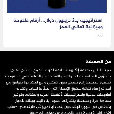
استراتيجية بـ2 تريليون دولار… أرقام طموحة
وميزانية تعاني العجز
أخبار
عن الصحيفة
صوت الناس صحيفة إلكترونية تابعة لحزب التجمع الوطني تعنى
بالشؤون السياسية والاجتماعية والاقتصادية والثقافية في السعودية.
تسعى الصحيفة إلى تقديم صورة تعكس واقع البلاد بما يتوافق مع
أهداف إرساء ثقافة حقوق الإنسان التي يتبنّاها الحزب وتقديم
أطروحات عملية واستراتيجيات لأنشطة الحزب وأعضائه، وتوفير
مساحة حرة ومستقلة يتشاركها عموم أبناء البلد وبناته للحوار
والنقاش في شؤون البلاد دون إقصاء أو تمييز لأي طرف على حساب
الآخر. آراء الكتّاب لا تعبر بالضرورة عن موقف الصحيفة.