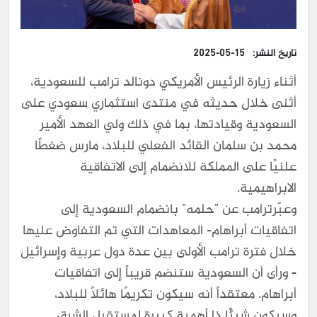
تاريخ النشر:
2025-05-15
أثناء زيارة الرئيس الأمريكي دونالد ترامب للسعودية،
أثنى خلال حديثه في منتدى استثماري سعودي على
السعودية وقيادتها، بما في ذلك ولي العهد الأمير
محمد بن سلمان القائد الفعلي للبلاد، مارس ضغطًا
علنيًا على المملكة للانضمام إلى الاتفاقية
الابراهيمية.
وعبّرترامب عن "حلمه" بانضمام السعودية إلى
اتفاقيات أبراهام- المعاهدات التي تم التفاوض عليها
خلال فترة ترامب الأولى بين عدة دول عربية وإسرائيل
- ورأى أن السعودية ستنضم قريباً إلى اتفاقيات
أبراهام. معتقداً أنه سيكون تكريمًا هائلًا للبلاد،
وسيكون شيئًا ذا أهمية كبيرة لمستقبل الشرق