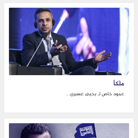
متّكأ
عمود خاص لـ يحيى عسيري...