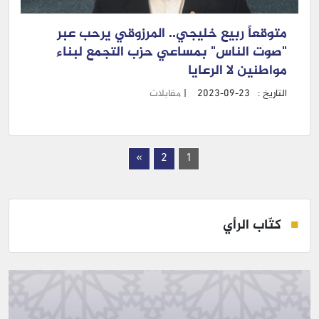
متوقعاً ربيع خليجي.. المرزوقي يرحب عبر
"صوت الناس" بمساعي حزب التجمع لبناء
مواطنين لا الرعايا
التاريخ :
2023-09-23
|
مقابلات
»
2
1
كتّاب الرأي