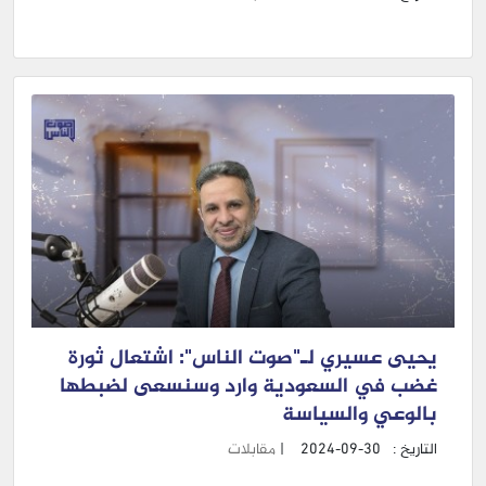
يحيى عسيري لـ"صوت الناس": اشتعال ثورة
غضب في السعودية وارد وسنسعى لضبطها
بالوعي والسياسة
التاريخ :
2024-09-30
|
مقابلات