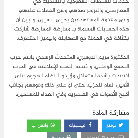
خدمات للسلطات السعودية بالتشكيك في
المعارضين، والتزوير ضدهم، وشن الحملات عليهم،
وفي مقدمة المستهدفين يحيى عسيري، وتبين أن
هذه الحسابات المسماة بـ معارضة المعارضة شاركت
بكثافة في الحملة مع الصهاينة واليمين المتطرف.
الدكتورة مريم الدوسري، المتحدث الرسمي باسم حزب
التجمع الوطني، ورئيسة اللجنة الإعلامية في الحزب
انتقدت بشدة استغلال مؤيدوا النظام الهجوم على
الأمين العام للحزب، حتى لو عنى ذلك وقوفهم بجانب
أقبح الأصوات في العنصرية وفي العداء للمسلمين.
مشاركة المادة
توتير
فيسبوك
واتس اب
البريد الالكتروني
طباعة