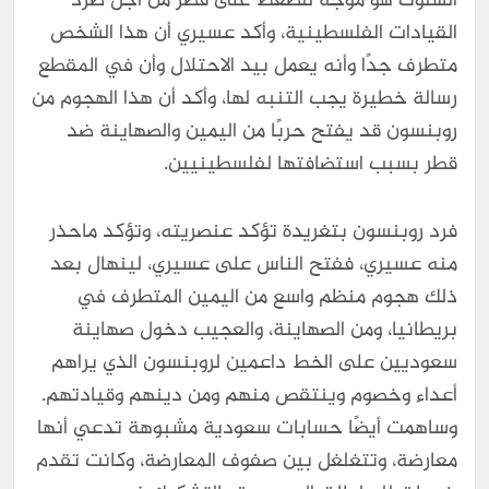
السلوك هو موجه للضغط على قطر من أجل طرد
القيادات الفلسطينية، وأكد عسيري أن هذا الشخص
متطرف جدًا وأنه يعمل بيد الاحتلال وأن في المقطع
رسالة خطيرة يجب التنبه لها، وأكد أن هذا الهجوم من
روبنسون قد يفتح حربًا من اليمين والصهاينة ضد
قطر بسبب استضافتها لفلسطينيين.
فرد روبنسون بتغريدة تؤكد عنصريته، وتؤكد ماحذر
منه عسيري، ففتح الناس على عسيري، لينهال بعد
ذلك هجوم منظم واسع من اليمين المتطرف في
بريطانيا، ومن الصهاينة، والعجيب دخول صهاينة
سعوديين على الخط داعمين لروبنسون الذي يراهم
أعداء وخصوم وينتقص منهم ومن دينهم وقيادتهم.
وساهمت أيضًا حسابات سعودية مشبوهة تدعي أنها
معارضة، وتتغلغل بين صفوف المعارضة، وكانت تقدم