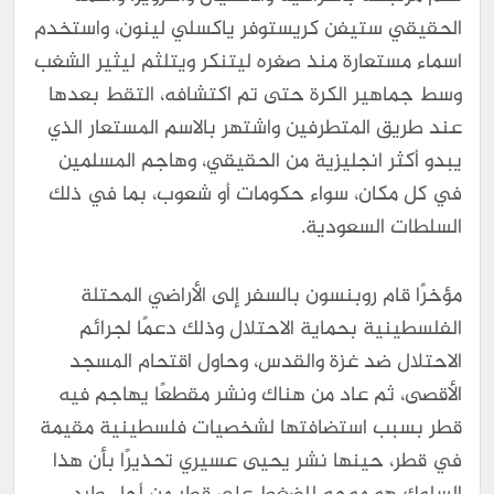
الحقيقي ستيفن كريستوفر ياكسلي لينون، واستخدم
اسماء مستعارة منذ صغره ليتنكر ويتلثم ليثير الشغب
وسط جماهير الكرة حتى تم اكتشافه، التقط بعدها
عند طريق المتطرفين واشتهر بالاسم المستعار الذي
يبدو أكثر انجليزية من الحقيقي، وهاجم المسلمين
في كل مكان، سواء حكومات أو شعوب، بما في ذلك
السلطات السعودية.
مؤخرًا قام روبنسون بالسفر إلى الأراضي المحتلة
الفلسطينية بحماية الاحتلال وذلك دعمًا لجرائم
الاحتلال ضد غزة والقدس، وحاول اقتحام المسجد
الأقصى، ثم عاد من هناك ونشر مقطعًا يهاجم فيه
قطر بسبب استضافتها لشخصيات فلسطينية مقيمة
في قطر، حينها نشر يحيى عسيري تحذيرًا بأن هذا