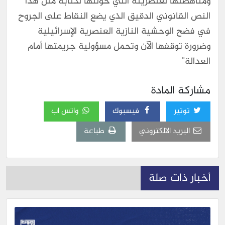
ومناهضتها لعنصريته التي خولتها لكتابة مثل هذا
النص القانوني الدقيق الذي يضع النقاط على الجروح
في فضح الوحشية النازية العنصرية الإسرائيلية
وضرورة توقفها الآن وتحمل مسؤولية جريمتها أمام
العدالة"
مشاركة المادة
توتير
فيسبوك
واتس اب
البريد الالكتروني
طباعة
أخبار ذات صلة