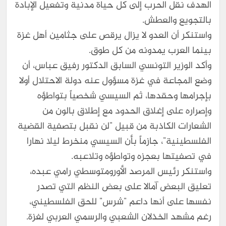
الهدف نقل الحرب إلى كل حياة مدنية وتفعيل الإبادة
بالتجويع والعطش.
واستنكر أن العدو لا يزال يرقص على جثامين أهل غزة
بينما العرب يمدونه من كل طوق.
وأكد الوزير التونسي السابق الدكتور رفيق عباس، أن
وضع المجاعة في غزة مسؤول عنه دولة الاحتلال أولا
بإجرامها وحقدها، ثم السيسي شخصياً بتواطؤه
وإصراره على إغلاق الحدود مع إطلاق بالون من
الشعارات الكاذبة من قبيل "لن نقبل بتصفية القضية
الفلسطينية"، جازماً بأن السيسي منخرط ليلا نهارا
في تصفيتها بعجزه وتواطؤه وتلاعبه.
واستنكر رئيس المرصد الأورومتوسطي رامي عبده،
تعليق البعض آمالا على بعض النظم التي تصدر
نفسها على أنها داعم "شرس" للحق الفلسطيني،
رغم مشهد الخذلان الشعبي والرسمي العربي لغزة.