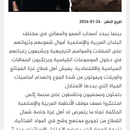
تاريخ النشر:
2024-01-24
بينما يبدد أصحاب السمو والمعالي في مختلف
البلدان العربية والإسلامية أموال شعوبهم وثرواتهم
على الحفلات والمواسم الترفيهية ويشبعون رغباتهم
في دخول الموسوعات القياسية ويرتكبون الحماقات
السياسية والاقتصادية، يعيش أهل قطاع غزة الفجائع
والويلات ويموتون من شدة الجوع وانعدام أساسيات
الحياة التي بددها الاحتلال.
باحثون وصحفيون وناشطون على منصة إكس
استنكروا ضعف موقف الأنظمة العربية والإسلامية
الحاكمة تجاه ما يتعرض له أهل غزة خاصة شمال
القطاع من تجويع ممنهج وشح في المواد الغذائية،
نتيجة الحصار الذي يفرضه الاحتلال الإسرائيلي منذ 7