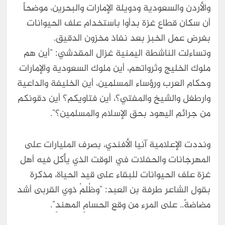
والأردن والسعودية ودويلة الإمارات والبحرين، موضحاً
أن سكان قطاع غزة بدأوا باستخدام علف الحيوانات
بغرض عمل الخبز بعد نفاذ مخزون الدقيق.
وتساءلت الناشطة اليمنية غزال المقدشي: "أين هم
ملوك الخليج وثرواتهم، أين ملوك السعودية والإمارات
وحكام العرب ورؤساء المسلمين، أين الخليفة والداعية
وارطغل والشيخ والمفتي؟، أين فتاويكم؟ أين دقونكم
من جرائم اليهود بحق الإسلام والمسلمين؟".
ونددت الإعلامية آنيا الأفندي، بصرف المليارات على
المهرجانات والحفلات في الوقت الذي يأكل فيه أهل
غزة علف الحيوانات للبقاء على قيد الحياة، مذكرة
بقول الشاعر طرفة بن العبد: "وظُلمُ ذوي القربى أشد
مضاضةً.. على المرء من وقع الحسامِ المهندِ".