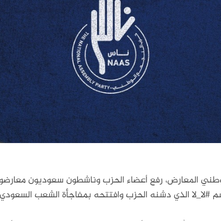
وطني المعارض، رفع أعضاء الحزب وناشطون سعوديون معارضو
 #لا_لا الذي دشنه الحزب وافتتحه بمفاجأة الشعب السعودي 