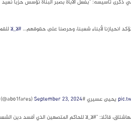
ي ذكرى تأسيسه: "بفعل الأباة بصبر البناة نؤسس حزبا نعيد ال
كد انحيازنا لأبناء شعبنا، وحرصنا على حقوقهم…
#لا_لا
للقم
September 23, 2024
pic.
اشتاق، قائلا: "#لا_لا للحاكم المتصهين الذي أفسد دين الش