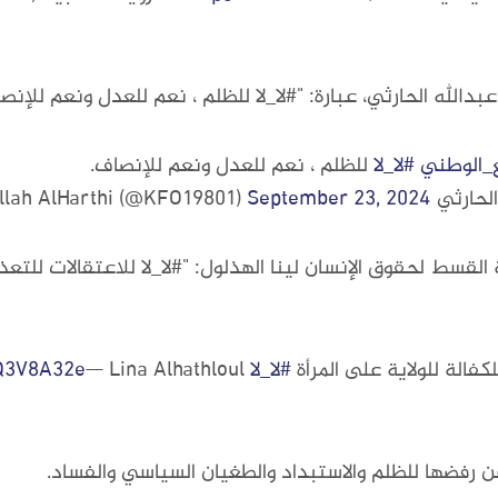
لله الحارثي، عبارة: "#لا_لا للظلم ، نعم للعدل ونعم للإنصا
_الوطني
#لا_لا
للظلم ، نعم للعدل ونعم للإنصاف.
Abdullah AlHarthi )
September 23, 2024
لقسط لحقوق الإنسان لينا الهذلول: "#لا_لا للاعتقالات للتعذ
فالة للولاية على المرأة
#لا_لا
VQ3V8A32e
عن رفضها للظلم والاستبداد والطغيان السياسي والفساد.