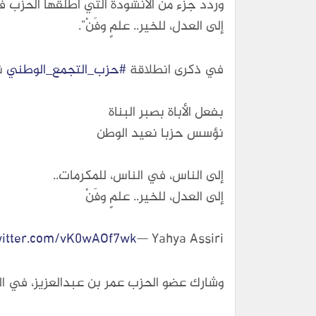
وردد جزء من الأنشودة التي أطلقها الحزب ف
إلى العدل، للخير.. علمٍ وفَنْ".
في ذكرى انطلاقة
#حزب_التجمع_الوطني
نؤ
بفعل الأباة بصبر البناة
نؤسس حزبا نعيد الوطن
إلى الناس، في الناس، للمكرمات..
إلى العدل، للخير.. علمٍ وفَنْ
— Yahya Assiri يحيى عسيري #NAAS 🇵🇸 free Palestine (@abo1fares)
twitter.com/vK0wAOf7wk
وشارك عضو الحزب عمر بن عبدالعزيز، في اله