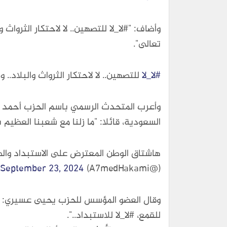
وأضاف: "#لا_لا للتصهين.. لا لاحتكار الثروا
تعالى".
#لا_لا
للتصهين.. لا لاحتكار الثرواث والبلاد.. وظل
وأعرب المتحدث الرسمي باسم الحزب أحمد ح
السعودية، قائلا: "ما زلنا مع شعبنا العظيم نكرر
هاشتاق الوطن المعترض على الاستبداد وال
September 23, 2024
(@A7medHakami)
وقال العضو المؤسس للحزب يحيى عسيري: "في
للقمع، #لا_لا للاستبداد..".