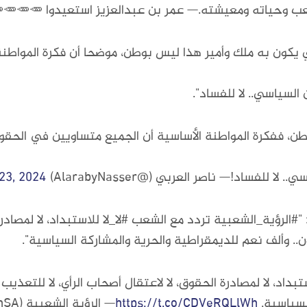
وحياته ومعيشته.— عمر بن عبدالعزيز استعيدوا 🥕🥕🥕🥕 (@z7
ي يكون به ملك وأمير هذا ليس بوطن، موضحا أن فكرة المواطن
ن السياسي.. لا للفساد".
طن، ففكرة المواطنة الأساسية أن الجميع متساويين في الحقوق
ا للفساد!— ناصر العربي (@AlarabyNasser)
23, 2024
لرؤية_الشعبية تردد مع الشعب #لا_لا للاستبداد، لا لمصادرة ا
ن.. وألف نعم للديمقراطية والحرية والمشاركة السياسية".
بداد، لا لمصادرة الحقوق، لا لاعتقال أصحاب الرأي، لا للتعذيب 
لسياسية.
https://t.co/CDVeRQLlWh
— الرؤية الشعبية People’s Vision (@PeoplesVisionSA)