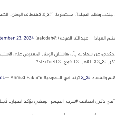
ث والبلاد.. وظلم العباد!"، مستطردا: "#لا_لا لاختطاف الوطن..
م العباد!— عبدالله العودة (@aalodah)
tember 23, 2024
كمي، عن سعادته بأن هاشتاق الوطن المعترض على الاستبداد 
 #لا_لا لا للقهر.. لا للقمع.. لا للاستبداد!".
ظلم والفساد
#لا_لا
ترند في السعودية
jqL
 ذكرى انطلاقة #حزب_التجمع_الوطني نؤكد انحيازنا لأبناء