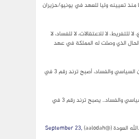
منذ تعيينه وليا للعهد في يونيو/حزيران
لا للتفريط، لا للاعتقالات، لا للفساد، لا
 الحال الذي وصلت له المملكة في عهد
الدكتور عبدالله العودة، أشار إلى أن وسم #لا_لا الذي أطلقه الحزب في ذكرى تأسيسه رفضاً للظلم والطغيان السياسي والفساد، أصبح ترند رقم ٣ في
⁩ في ذكرى تأسيسه .. رفضاً للظلم والطغيان السياسي والفساد.. يصبح ترند رقم ٣ في
 العودة (@aalodah)
September 23,