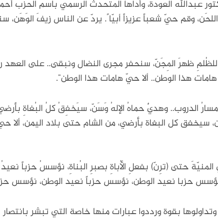
كتور عبدالله العودة، وأداها المتحدث الرسمي باسم الحزب أحمد
ن، وقم حيّ شعباً عزيزاً أبيّا ً. يردّ عن الناس زيفَ الوَهَن، س
ُ للظُلمِ ظهرَ المِجَنّ، سنحفر مجرى النضال ونبقى.. على العه
حيّ هامات هذا الوطن.. ألا حيّ هامات هذا الوطن".
ُ الدروب.. وهديٌ حماهُ الإلهُ وَسَنّ، سيَخفِقُ كلُ البُغاةِ بأ
 سيخفق كل البغاة بأرضي، من الشام حتى بلاد اليمن، ألا حيّ
لمنيّةَ حتى (ترِنّ) بفعلِ الأُباةِ بصبرِ البُناةِ، نؤسسُ حزباً نعي
اة، نؤسس حزبا نعيد الوطن، نؤسس حزباً نعيد الوطن، نؤسس حزبا
تداولوها بقوة ورددوا عبارات منها خاصة التي تبشر بانتصار 