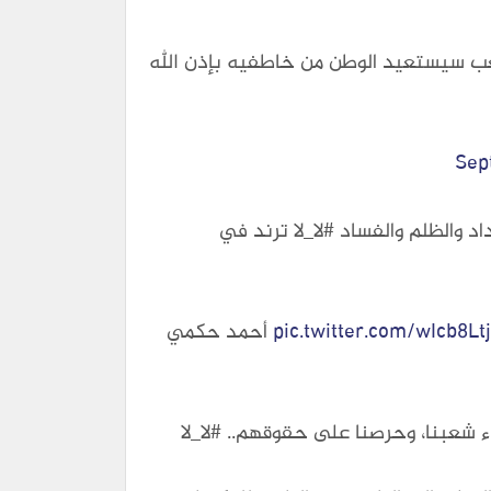
 الشعب سيستعيد الوطن من خاطفيه بإذن الله
Sep
والظلم والفساد #لا_لا ترند في
pic.twitter.com/wIcb8Lt
— Ahmed Hakami أحمد حكمي
 شعبنا، وحرصنا على حقوقهم.. #لا_لا