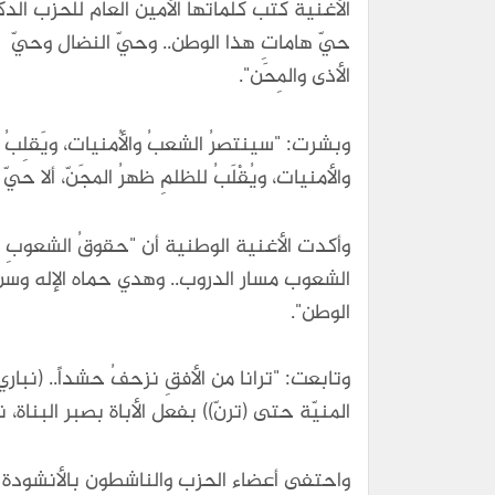
الأغنية كتب كلماتها الأمين العام للحزب الد
حيّ هاماتِ هذا الوطن.. وحيّ النضال وحيّ اللحَ
الأذى والمِحَن".
وبشرت: "سينتصرُ الشعبُ والأُمنيات، ويَقلِب
والأمنيات، ويُقْلَبُ للظلمِ ظهرُ المجَنّ، ألا 
وأكدت الأغنية الوطنية أن "حقوقُ الشعوبِ مسار
الشعوب مسار الدروب.. وهدي حماه الإله وسن،
الوطن".
وتابعت: "ترانا من الأفقِ نزحفُ حشداً.. (نباري ا
المنيّة حتى (ترنّ)) بفعل الأباة بصبر البن
واحتفى أعضاء الحزب والناشطون بالأنشودة و