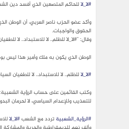
#لا_لا
للحاكم المتصهين الذي أفسد دين الشعب 
وأكد عضو الحزب ناصر العربي، أن الوطن الذ
الحقوق والواجبات.
وقال: "#لا_لا للظلم.. لا للاستبداد.. لا للطغيا
الوطن الذي يكون به ملك وأمير هذا ليس بو
#لا_لا
للظلم.. لا للاستبداد.. لا للطغيان السياسي.. ل
وكتب القائمين على حساب الرؤية الشعبية: "#ا
للتعذيب وللإعدام السياسي، لا لحرمان البدو
#الرؤية_الشعبية
تردد مع الشعب
#لا_لا
للاست
وألف نعم للديمقراطية والحرية والمشاركة ا