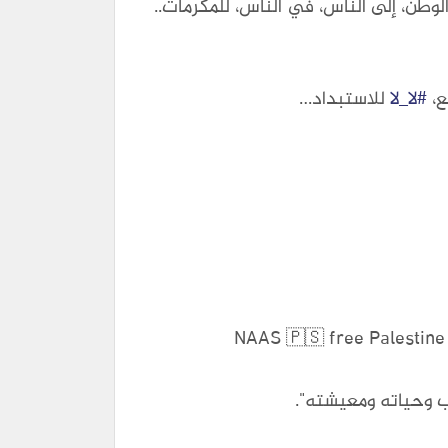
وطن، إلى الناس، في الناس، للمكرمات..
ع،
#لا_لا
للاستبداد…
عب وحياته ومعيشته".