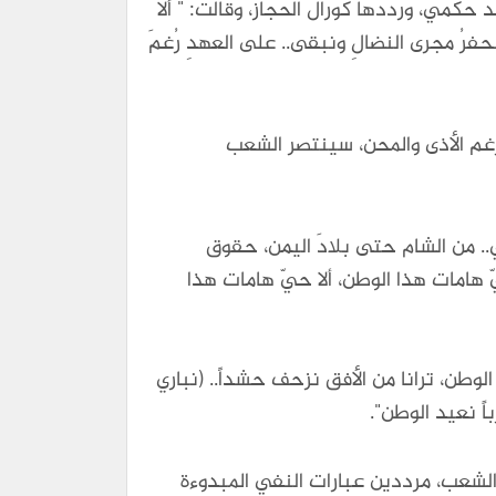
 حكمي، ورددها كورال الحجاز، وقالت: " ألا
نحفرُ مجرى النضالِ ونبقى.. على العهدِ رُغمَ
د رغم الأذى والمحن، سينتصر الشعب
رضي.. من الشام حتى بلادَ اليمن، حقوق
 هامات هذا الوطن، ألا حيّ هامات هذا
دُ الوطن، ترانا من الأفق نزحف حشداً.. (نباري
ً نعيد الوطن".
الشعب، مرددين عبارات النفي المبدوءة