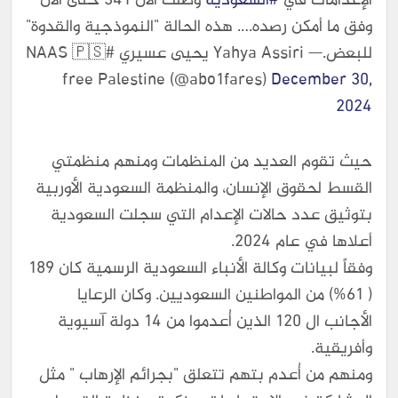
الإعدامات في
#السعودية
وصلت الآن 341 حتى الآن
وفق ما أمكن رصده…. هذه الحالة "النموذجية والقدوة"
للبعض.— Yahya Assiri يحيى عسيري #NAAS 🇵🇸
free Palestine (@abo1fares)
December 30,
2024
حيث تقوم العديد من المنظمات ومنهم منظمتي
القسط لحقوق الإنسان، والمنظمة السعودية الأوربية
بتوثيق عدد حالات الإعدام التي سجلت السعودية
أعلاها في عام 2024.
وفقاً لبيانات وكالة الأنباء السعودية الرسمية كان 189
( 61%) من المواطنين السعوديين. وكان الرعايا
الأجانب ال 120 الذين أُعدموا من 14 دولة آسيوية
وأفريقية.
ومنهم من أُعدم بتهم تتعلق "بجرائم الإرهاب " مثل