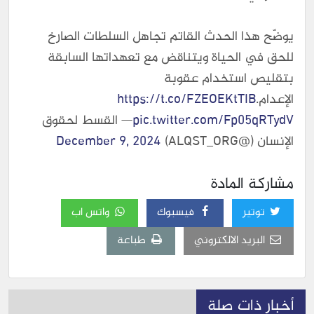
يوضّح هذا الحدث القاتم تجاهل السلطات الصارخ
للحق في الحياة ويتناقض مع تعهداتها السابقة
بتقليص استخدام عقوبة
الإعدام.
https://t.co/FZEOEKtTIB
pic.twitter.com/Fp05qRTydV
— القسط لحقوق
الإنسان (@ALQST_ORG)
December 9, 2024
مشاركة المادة
توتير
فيسبوك
واتس اب
البريد الالكتروني
طباعة
أخبار ذات صلة