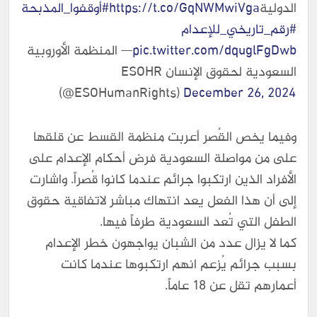
الدولية
https://t.co/GqNWMwiVga
#أوقفوا_المذبحة
#رقم_تاريخي_للإعدام
pic.twitter.com/dquglFgDwb
— المنظمة الأوروبية
السعودية لحقوق الإنسان ESOHR
(@ESOHumanRights)
December 26, 2024
وفيما يخص القُصر أعربت منظمة القسط عن قلقها
على من مواصلة السعودية فرض أحكام الإعدام على
الأفراد الذين ارتكبوا جرائم عندما كانوا قُصراً. واشارت
إلى أن هذا الفعل يعد انتهاك مباشر لاتفاقية حقوق
الطفل التي تُعد السعودية طرفاً فيها.
كما لا يزال عدد من الشبان يواجهون خطر الإعدام
بسبب جرائم يُزعم انهم ارتكبوها عندما كانت
أعمارهم تقل عن 18 عاماً.