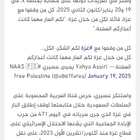
وشكر في تغريدات دونها على حسابه بمنصة x، في
19 و20 يناير/كانون الثاني 2025، كل من وقفوا مع
غزة، قائلا لكل من خذل غزة: "لكم العار مهما كانت
أعذاركم العفنة."
كل من وقفوا مع
#غزة
لكم الشكر، الكل…
كل من خذل غزة لكم العار مهما كانت أعذاركم
العفنة.— Yahya Assiri يحيى عسيري #NAAS 🇵🇸
free Palestine (@abo1fares)
January 19, 2025
واستنكر عسيري، حرص قناة العربية المحسوبة على
السلطات السعودية خلال متابعتها لوقف إطلاق النار
في غزة الذي جرى سريانه في اليوم 471 من حرب
الإبادة الجماعية التي يشنها الاحتلال الإسرائيلي على
قطاع غزة منذ أكتوبر/تشرين الأول 2023، على نقل