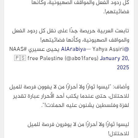
كل ردود الفعل والمواقف الصهيونية، وكأنها
فضائيتهم!.
تابعت العربية حريصة جدًا على نقل كل ردود الفعل
والمواقف الصهيونية، وكأنها فضائيتهم!
@AlArabiya
— Yahya Assiri يحيى عسيري #NAAS
🇵🇸 free Palestine (@abo1fares)
January 20,
2025
وأضاف: "ليسوا ثوارًا ولا أحرارًا من لا يفوون فرصة للميل
للاحتلال، حتى عندما يكتب أحد الأحرار عبارة تقدير
لغزة وفلسطين يشنون عليه الحملات!".
ليسوا ثوارًا ولا أحرارًا من لا يوفرون فرصة للميل
للاحتلال!