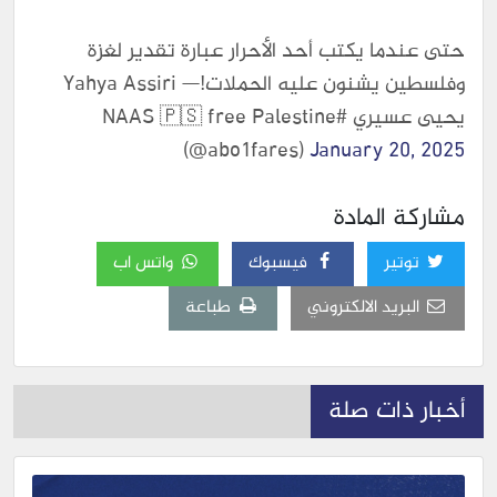
حتى عندما يكتب أحد الأحرار عبارة تقدير لغزة
وفلسطين يشنون عليه الحملات!— Yahya Assiri
يحيى عسيري #NAAS 🇵🇸 free Palestine
(@abo1fares)
January 20, 2025
مشاركة المادة
توتير
فيسبوك
واتس اب
البريد الالكتروني
طباعة
أخبار ذات صلة