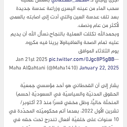
أجرى زوجي د.
#محمد_القحطاني
بالأمس عملية
سحب الماء من عينه اليسرى وزراعة عدسة جديدة
بعد تلف عدسة العين والتي أدت إلى اصابته بالعمى
لأكثر من عام ونصف.
وبحمدالله تكللت العملية بالنجاح،نسأل الله أن يديم
عليه تمام الصحة والعافيةولا يرينا فيه مكروه.
يوم الثلاثاء الموافق
Jan 21st 2025
pic.twitter.com/0Jgc8P5gBB
—
Maha AlQahtani (@Maha1410)
January 22, 2025
يشار إلى أن القحطاني هو أحد مؤسسي جمعيّة
الحقوق المدنيّة والسياسيّة في السعوديّة (حسم)
المنحلّة حاليًّا، وظل مخفي قسرًا منذ 23 أكتوبر/
تشرين الأول 2022، بعدما أتم محكوميّته المحدّدة في
10 سنوات على خلفيّة أفعال تندرج تحت حقه في