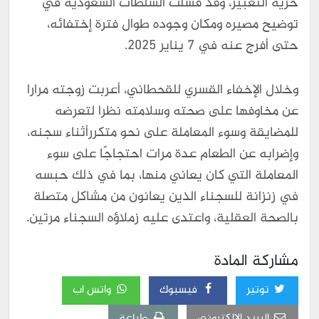
حريّة التعبير، وقد فشلت السلطات السعوديّة في
توضيح مصيره ومكان وجوده طوال فترة إختفائه،
حتى أفرج عنه في 7 يناير 2025.
وخلال الإخفاء القسري للقحطاني، أعربت زوجته مرارا
عن مخاوفها على صحته وسلامته نظرا لتعرضه
للمضايقة وسوء المعاملة على نحو متكررأثناء سجنه،
وإضرابه عن الطعام عدة مرات احتجاجًا على سوء
المعاملة التي كان يعاني منها، بما في ذلك حبسه
في زنزانة للسجناء الذين يعانون من مشاكل متصلة
بالصحة العقلية، واعتدى عليه زملاؤه السجناء مرتين.
مشاركة المادة
توتير
فيسبوك
واتس اب
البريد الالكتروني
طباعة