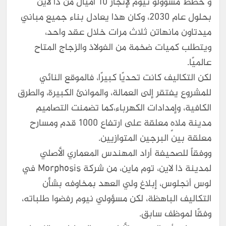
و خطط مسؤولو نيوم لإنجاز 10 أميال من ذا لاين
بحلول عام 2030، وكان هذا يعادل بناء جميع مباني
ميدتاون مانهاتن ثلاث مرات خلال عقد واحد،
ويتطلب كميات ضخمة من الفولاذ والزجاج المتاح
عالميًا.
لكن التكاليف كانت تحديًا كبيرًا، فالموقع النائي
للمشروع يفتقر إلى العمالة، والموانئ الكبيرة، والطرق
الكافية، وإمدادات الكهرباء،كما تضمنت التصاميم
مدينة ملاهٍ معلقة على ارتفاع 1000 قدم ومسارح
معلقة بين البرجين المتوازيين.
ووفقاً للصحيفة أراد المهندس المعماري الأصلي
لمدينة ذا لاين، توم ماين، من شركة Morphosis في
لوس أنجلوس، إبلاغ ولي العهد بمخاوفه بشأن
التكاليف الباهظة، لكن مسؤولي نيوم رفضوا طلباته،
وفقًا لموظف سابق.