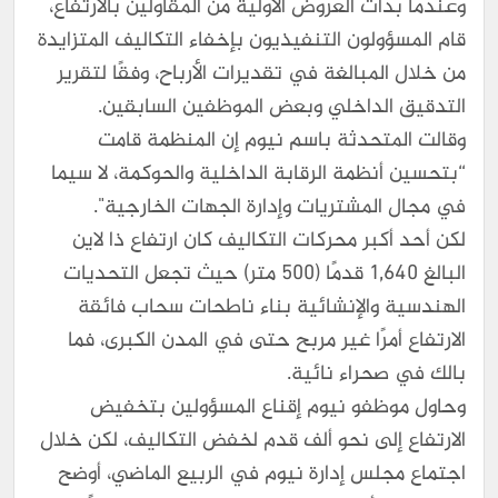
وعندما بدأت العروض الأولية من المقاولين بالارتفاع،
قام المسؤولون التنفيذيون بإخفاء التكاليف المتزايدة
من خلال المبالغة في تقديرات الأرباح، وفقًا لتقرير
التدقيق الداخلي وبعض الموظفين السابقين.
وقالت المتحدثة باسم نيوم إن المنظمة قامت
“بتحسين أنظمة الرقابة الداخلية والحوكمة، لا سيما
في مجال المشتريات وإدارة الجهات الخارجية".
لكن أحد أكبر محركات التكاليف كان ارتفاع ذا لاين
البالغ 1,640 قدمًا (500 متر) حيث تجعل التحديات
الهندسية والإنشائية بناء ناطحات سحاب فائقة
الارتفاع أمرًا غير مربح حتى في المدن الكبرى، فما
بالك في صحراء نائية.
وحاول موظفو نيوم إقناع المسؤولين بتخفيض
الارتفاع إلى نحو ألف قدم لخفض التكاليف، لكن خلال
اجتماع مجلس إدارة نيوم في الربيع الماضي، أوضح