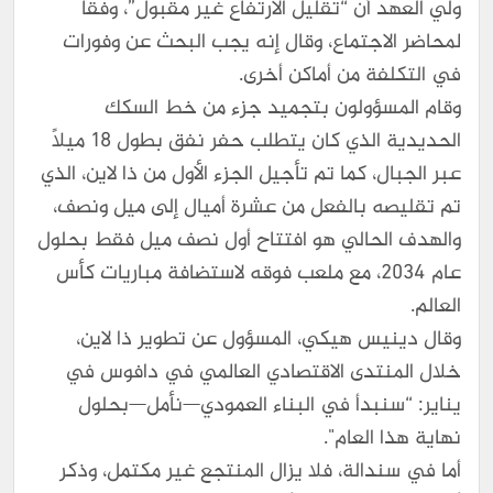
ولي العهد أن “تقليل الارتفاع غير مقبول”، وفقًا
لمحاضر الاجتماع، وقال إنه يجب البحث عن وفورات
في التكلفة من أماكن أخرى.
وقام المسؤولون بتجميد جزء من خط السكك
الحديدية الذي كان يتطلب حفر نفق بطول 18 ميلًا
عبر الجبال، كما تم تأجيل الجزء الأول من ذا لاين، الذي
تم تقليصه بالفعل من عشرة أميال إلى ميل ونصف،
والهدف الحالي هو افتتاح أول نصف ميل فقط بحلول
عام 2034، مع ملعب فوقه لاستضافة مباريات كأس
العالم.
وقال دينيس هيكي، المسؤول عن تطوير ذا لاين،
خلال المنتدى الاقتصادي العالمي في دافوس في
يناير: “سنبدأ في البناء العمودي—نأمل—بحلول
نهاية هذا العام".
أما في سندالة، فلا يزال المنتجع غير مكتمل، وذكر