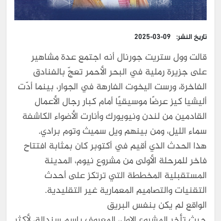
تاريخ النشر:
2025-03-09
قالت وول ستريت جورنال أنه اجتمع عدة مشاهير
على جزيرة رملية في البحر الأحمر تعجّ بالفنادق
الفاخرة، ورست اليخوت الفارهة في الجوار، بينما أدّت
أليشيا كيز عرضًا موسيقيًا أمام كبار رجال الأعمال
القادمين من لندن ونيويورك وأنارت الأضواء الكاشفة
سماء الليل، ومن بينهم ويل سميث وتوم برادي.
هذا الحدث الذي أقيم في أكتوبر كان بمثابة افتتاح
فاخر للمرحلة الأولى من مشروع نيوم، المدينة
المستقبلية المخططة التي ترتكز على أحدث
التقنيات والتصاميم المعمارية غير التقليدية.
الواقع لم يكن بنفس البريق
حيث تأخر المشروع الاول، المعروف باسم سندالة، لأكثر