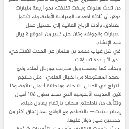
من ثلاث سنوات وبلغت تكلفته نحو أربعة مليارات
دولار، أي ثلاثة أضعاف الميزانية الأولية، ولم تكتمل
الفنادق، وأدت الرياح العاتية إلى تعطيل عمل
العبارات والجولف، وكان جزء كبير من الموقع لا يزال
قيد الإنشاء.
في ظل غياب محمد بن سلمان عن الحدث الافتتاحي،
الذي أثار عدة تساؤلات.
وبدأت كما أوضحت وول ستريت جورنال أحلام ولي
العهد المستوحاة من الخيال العلمي—مثل منتجع
للتزلج في الجبال القاحلة، ومنطقة أعمال عائمة، وذا
لاين، المدينة الأيقونية التي تمتد بطول 106 أميال
وتتألف من ناطحتي سحاب بارتفاع يعادل مبنى
إمباير ستيت— بالتصادم مع الواقع بعد إنفاق أكثر من
خمسين مليار دولار عليها.