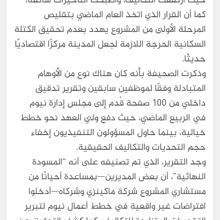
حيث ارتفعت التكاليف، وأصبحت التأخيرات شائعة،
كما أن القرار الذي اتخذ العام الماضي بتقليص
المرحلة الأولى من المشروع يهدد بعدم تحقيق الكتلة
السكانية الحرجة اللازمة لجعل المدينة مركزًا اقتصاديًا
حديثًا.
وذكرت الصحيفة بأنه كان هناك نوع من الأوهام
المتبادلة وفقًا لموظفين سابقين وتقرير تدقيق
داخلي من 100 صفحة قُدم إلى مجلس إدارة نيوم
في الربيع الماضي، حيث دفع ولي العهد نحو خطط
خيالية، بينما حاول المسؤولون التنفيذيون إخفاء
حجم التحديات والتكاليف الحقيقية.
وجد التقرير، الذي تم تصنيفه على أنه “المسودة
النهائية”، أن بعض المديرين—بمساعدة أحيانًا من
مستشاري المشروع شركة ماكينزي وشركاه—أدخلوا
افتراضات غير واقعية في خطط أعمال نيوم لتبرير