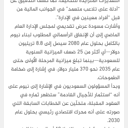
التقديرات المتزايدة للتكاليف، كما كشف التدقيق عن
“أدلة على تلاعب متعمد” في الجوانب المالية من
قبل “أفراد معينين في الإدارة”.
وأشارت مسودة عرض تقديمي لمجلس الإدارة العام
الماضي إلى أن الإنفاق الرأسمالي المطلوب لبناء نيوم
بالكامل بحلول عام 2080 سيصل إلى 8.8 تريليون
دولار—أي أكثر من 25 ضعف الميزانية السنوية
للسعودية—بينما تبلغ ميزانية المرحلة الأولى حتى
عام 2035 نحو 370 مليار دولار، في إشارة إلى ضخامة
الطموحات.
وبدأ المسؤولون السعوديون في الإشارة إلى نيوم على
أنه “استثمار للأجيال القادمة” ستظهر ثماره في
العقود المقبلة، متخلّين عن الخطابات السابقة التي
صورته على أنه محرك اقتصادي رئيسي بحلول عام
2030.