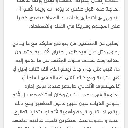
النهاية إنسان يعتريه الضعف والجبن وربما تدفعه
الحاجة على قول عكس ما يؤمن به وربما الأسوأ أن
يتحول إلي انتهازي وأداة بيد الطغاة فيصبح خطرا
على المجتمع وشريكا في الظلم والاضطهاد.
وقليل من المثقفين من يتوافق سلوكه مع ما ينادي
به من مثل عليا فيحظى باحترام الأغلبيه حتى من
اعداءه وقد يختلف سلوك المثقف عن ما يدعو إليه
من قيم، مثل جان جاك روسو الذي ألف كتاب إميل أو
في التربية ومع ذلك ألقى أطفاله في الملجأ أو
كالفيلسوف الألماني هايدغر عندما تولى إدارة
الجامعة في عهد النازيين وخان أستاذه هوسرل لأنه
يهودي الديانه حين طبق قانون التطهير، ومع ذلك
يبقى لما كتبوا قيمة وأهمية لأنه لو انتظرنا تطابق
القيم والسلوك عند المفكرين لألقينا غاليبة نتاجهم