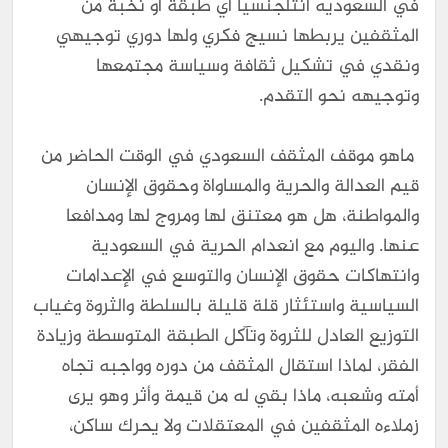
في السعوديه انتلجنسيا أي طبقة أو نخبة من
المثقفين يربطها نسيج فكري ولها دوري توجيهي
ونقدي في تشكيل ثقافة وسياسة مجتمعها
وتوجيهه نحو التقدم.
ماهو موقف المثقف السعودي في الوقت الحاضر من
قيم العدالة والحرية والمساواة وحقوق الإنسان
والمواطنة، هل هو معتنق لها ومروج لها ومدافعا
عنها. واليوم مع انعدام الحرية في السعودية
وانتهاكات حقوق الإنسان والتوسع في الإعدامات
السياسية واستئثار قلة قليلة بالسلطة والثروة وغياب
التوزيع العادل للثروة وتآكل الطبقة المتوسطة وزيادة
الفقر، لماذا استقال المثقف من دوره وواجبه تجاه
أمته وشعبه، ماذا بقي له من قيمة وأثر وهو يرى
زملاءه المثقفين في المعتقلات ولا يحرك ساكن،