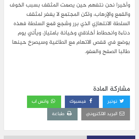
وأخيرا نحن نتفهم حين يصمت المثقف بسبب الخوف
والقمع والإرهاب، ولكن المجتمع لا يغفر لمثقف
السلطة الانتهازي الذي برر وشجع قمع السلطة فهذه
دناءة وانحطاط أخلاقي وخيانة بامتياز، ويأتي يوم
يوضع في قفص الاتهام مع الطاغية وسيصرخ حينها
طالبا الصفح والعفو.
مشاركة المادة
توتير
فيسبوك
واتس اب
البريد الالكتروني
طباعة