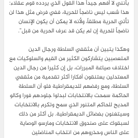
بأنني لا أفهم جيداً هذا القول الذي يردده قوم عقلاء:
هذا شعب ليس ناضجاً للحرية، ففي فرض مثل هذا لن
تأتي الحرية مطلقاً، ولأنه لا يمكن أن يكون الإنسان
ناضجاً للحرية إن لم يكن قد عرف الحرية من قبل”.
وهكذا يتبين أن مثقفي السلطة ورجال الدين
المتعصبين يتشاركون الكثير من القيم والسلوكيات مع
اختلاف صياغة المبررات، بل إن كثيرا من رجال الدين
المعتدلين يعتنقون أفكارا أكثر تقدمية من مثقفي
السلطة، ومع رفضهم للديمقراطية فلو أن السلطة
الحاكمة سمحت بالانتخابات لبدلوا جلودهم فورا وكالو
المديح للحاكم المتنور الذي سمح وتكرم بالانتخابات
وسيتغنون بفضائل الديمقراطية. بل أكثر من ذلك
لسبقوك على صندوق الانتخابات ومارسو الوصاية
على الناس وحذروهم من انتخاب المناضلين