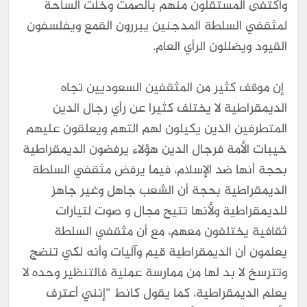
واكتفى المستقلون منهم بالصمت وخلت الساحة
لمثقفي السلطة المدجنين يبررون القمع ويفلسفون
القيود ويضللون الرأي العام.
إن موقف كثير من المثقفين السعوديين تجاه
الديمقراطية لا يختلف كثيرا عن رأي رجال الدين
المتطرفين الذين يكيلون لهم التهم ويعلقون عليهم
خيبات الأمة فرجال الدين هؤلاء يرفضون الديمقراطية
بحجة أنها ضد الإسلام، فيما يرفض مثقفي السلطة
الديمقراطية بحجة أن الشعب جاهل وغير جاهز
للديمقراطية ولأنها تتيح مجال و صوت لتيارات
ثقافية يختلفون معهم، مع أن مثقفي السلطة
يعلمون أن الديمقراطية قيم وآليات وأنه لكي تنضج
وتترسخ لا بد لها من ممارسة عملية فالتنظير وحده لا
يعلم الديمقراطية، كما يقول كانط “إنني أعترف