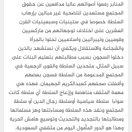
المنابر رفعوا أصواتهم عاليا مدافعين عن حقوق
المجتمع مستعدين للتضحية غير مبالين بإرهاب
السلطة خصوصا في ستينيات وسبعينيات القرن
العشرين على اختلاف توجهاتهم من ماركسيين
وقوميين وليبراليين واسلاميين تحلوا بالجرأة
والشجاعة والاستقلال ويكفي أن نستشهد بالذين
دخلوا السجون بسبب مطالبتهم بتعليم البنات على
سبيل المثال، متحدين السلطة والقوى الرجعية في
المجتمع المدعومة من السلطة فسجن بعضهم
وأقفلت صحفهم كعبدالكريم الجهيمان. فهذه هي
مهمة المثقف مناهضة وإزعاج السلطة أي سلطة كانت
سواءا سلطة سياسية أوسلطة رجال الدين أو سلطة
المجتمع ونقد هذه السلطة ومساءلتها وهز مسلماتها
ومطالبتها بالتجديد والتحديث وتوسيع هامش الحرية
وهذا هو الدور المأمول اليوم من مثقفي السعودية.