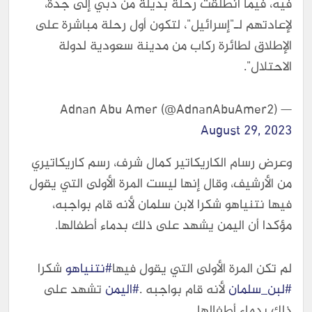
فيه، فيما انطلقت رحلة بديلة من دبي إلى جدة،
لإعادتهم لـ"إسرائيل"، لتكون أول رحلة مباشرة على
الإطلاق لطائرة ركاب من مدينة سعودية لدولة
الاحتلال".
— Adnan Abu Amer (@AdnanAbuAmer2)
August 29, 2023
وعرض رسام الكاريكاتير كمال شرف، رسم كاريكاتيري
من الأرشيف، وقال إنها ليست المرة الأولى التي يقول
فيها نتنياهو شكرا لابن سلمان لأنه قام بواجبه،
مؤكدا أن اليمن يشهد على ذلك بدماء أطفالها.
لم تكن المرة الأولى التي يقول فيها
#نتنياهو
شكرا
#لبن_سلمان
لأنه قام بواجبه .
#اليمن
تشهد على
ذلك بدماء أطفالها .