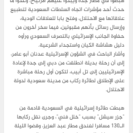
هبطوا في مطار جدة ويبدوا عليهم الارتياح، وعدوا ما
حدث أحد مؤشرات اتجاه السلطات السعودية لتطبيع
علاقاتها مع الاحتلال، وفتح بابا للعلاقات الودية،
وإرسال رسائل بأنهم مقبولين، فيما سخر أخرون من
حفاوة الجانب الإسرائيلي بالتصرف السعودي ورأوه
دليل هشاشة الكيان واستجداء الشرعية.
وأشار الباحث في الشؤون الإسرائيلية عدنان أبو عامر،
إلى أن رحلة بديلة انطلقت من دبي إلى جدة لإعادة
الإسرائيليين إلى تل أبيب، لتكون أول رحلة مباشرة
على الإطلاق لطائرة ركاب من مدينة سعودية لدولة
الاحتلال.
هبطت طائرة إسرائيلية في السعودية قادمة من
"جزر سيشل" بسبب "خلل فني"، وجرى نقل ركابها
الـ130 مسافرا لفندق مطار عبد العزيز، وقضوا الليلة