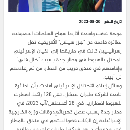
تاريخ النشر:
2023-08-30
موجة غضب واسعة أثارها سماح السلطات السعودية
لطائرة قادمة من "جزر سيشل" الأفريقية تقل
إسرائيليين كانت في طريقها إلى الكيان الإسرائيلي
المحتل بالهبوط في مطار جدة بسبب "خلل فني"،
وإقامتهم في فندق قريب من المطار، من ثم إعادتهم
تل أبيب.
وسائل إعلام الاحتلال الإسرائيلي أفادت بأن الطائرة
تابعة لشركة طيران سيشل، تقل 128 راكبا، اضطرت
للهبوط اضطراريا، في 28 أغسطس/آب 2023، في
مطار جدة بسبب عطل كهربائي؛ وقالت وزارة الخارجية
الإسرائيلية إن الركاب قضوا ليلتهم في فندق بالمطار
في جدة وأعادتهم شركة الطيران على متن طائرة