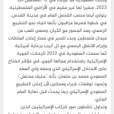
وكانت السعودية قد عيّنت في 12 أغسطس/آب
2023، سفيرا لها غير مقيم في الأراضي الفلسطينية،
يتولى أيضا منصب القنصل العام في مدينة القدس،
في خطوة فسرها مراقبون بأنها اتجاه نحو التطبيع
الرسمي، ومد الجسور مع الكيان، وسعى للعب من
ميدان فلسطين، وبدء للسير في مسار إعلان العلاقات
وإبرام الاتفاق الرسمي مع تل أبيب برعاية أميركية.
كما سمحت السعودية في 2022 للرحلات الجوية
الإسرائيلية باستخدام مجالها الجوي، في مؤشر انفتاح
على الاحتلال الإسرائيلي الذي وصفه ولي العهد
السعودي محمد بن سلمان، بأنه "حليف محتمل"؛
وتسود توقعات خبراء ومحللين لأن إعلان التطبيع
السعودي الإسرائيلي ربما يحدث قبل نهاية العام
الجاري.
وتداول ناشطون صور للركاب الإسرائيليين الذين