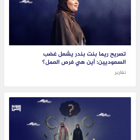
تصريح ريما بنت بندر يشعل غضب
السعوديين: أين هي فرص العمل؟
تقارير