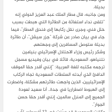
بديلة.
ومن جانبه، قال مطار الملك عبد العزيز الدولي إنه
"تلقى نداء استغاثة من الطائرة التي هبطت بسبب
خلل فني، وجرى نقل ركابها إلى فندق المطار"، فيما
جاء في بيان صادر عن شركة "جزر سيشل"، أن طائرة
بديلة ستوصل المسافرين إلى وجهتهم.
وشكر رئيس وزراء الاحتلال الإسرائيلي بنيامين
نتنياهو، السعودية، قائلا في بيان وفيديو مسجل
ترجمه مكتبه للغة العربية: "إنني أقدر حقا الموقف
الدافئ الذي أبدته السلطات السعودية تجاه الركاب
الإسرائيليين، الذين واجهت طائرتهم مشكلة، واضطرت
إلى الهبوط اضطراريا في جدة.. أنا سعيد لعودة
الجميع إلى المنزل سالمين، إنني أقدر حقا حسن
الجوار".