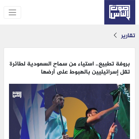
تقارير
بروفة تطبيع.. استياء من سماح السعودية لطائرة
تقل إسرائيليين بالهبوط على أرضها