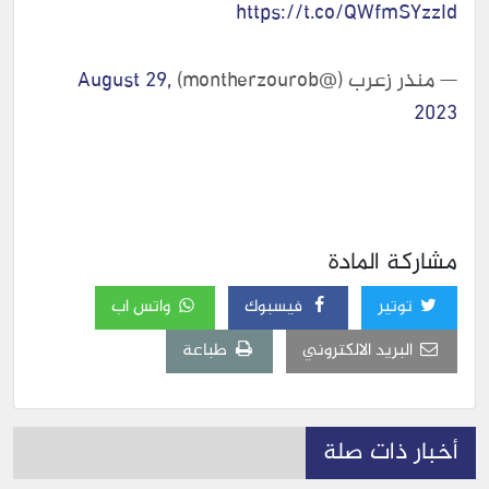
https://t.co/QWfmSYzzId
— منذر زعرب (@montherzourob)
August 29,
2023
مشاركة المادة
توتير
فيسبوك
واتس اب
البريد الالكتروني
طباعة
أخبار ذات صلة