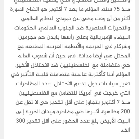
والتنكيل والقتل المنهجي الذي يعشيه الفلسطيني
منذ ٧٥ سنة. المؤلم ما بعد ٧ أكتوبر هو اتضاح الصورة
أكثر من أي وقت مضي عن نموذج النظام العالمي
والتحيزات العنصرية ضد الجنوب العالمي. الحكومات
البيضاء الإمبريالية وعلى رأسها بايدن هم مجرمين
وشركاء في الجريمة والأنظمة العربية المطبعة مع
المحتل هي أيضا مدانة. في حين أن شعوب العالم
هي متضامنة مع الفلسطينيين ضد الاحتلال الأخير.
المؤلم أننا كأكثرية عالمية متضامنة قليلة التأثير في
تغير سياسات دول تدعم الاحتلال. عدد المظاهرات
التي خرجت في أمريكا للتضامن مع الفلسطينيين
منذ ٧ أكتوبر يتجاوز على أقل تقدير هي لا تقل عن
٢٠٠ مظاهرة، أكبرها هي مظاهرة ميدان الحرية إلى
البيت الأبيض بلغ عدد الحضور على أقل تقدير ٣٠٠
ألف.