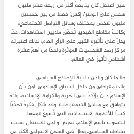
حين اعتقل كانَ يُتابعهُ أكثر من أربعة عشر مليون
شخصٍ على (تويتر/ إكس) فقط من بين خمسين
مليون شخص بمختلف وسائل التواصل الاجتماعي،
وكانتْ مقاطع الفيديو تُحقّقُ ملايين المشاهدات، ممّا
يدلّ على تأثيرهِ الكبير على الرأي العام، لذلك اعتبرتهُ
مراكزُ رصد الشخصيات المؤثّرةِ واحدًا من أهمّ عشرة
أشخاصٍ تأثيرًا في العالم.
طالما كان والدي داعيةً للإصلاح السياسي
والديمقراطي من داخلِ السياق الإسلامي، آمنَ بأنّ
الإسلامَ دينٌ يُؤكّدُ على الحرية والكرامة الإنسانية، وأنّهُ
يتوافقُ مع مبادئ الديمقراطية، وقد شكّلَ فكرهُ تحدّيًا
كبيرًا للأنظمةِ الاستبداديةِ التي تُسوّغُ قمعها
للشعوب باسم الإسلام، تعرّضَ والدي للاعتقال بسبب
نشاطهِ السياسي، وظلّ في السجن الانفرادي لأكثر من