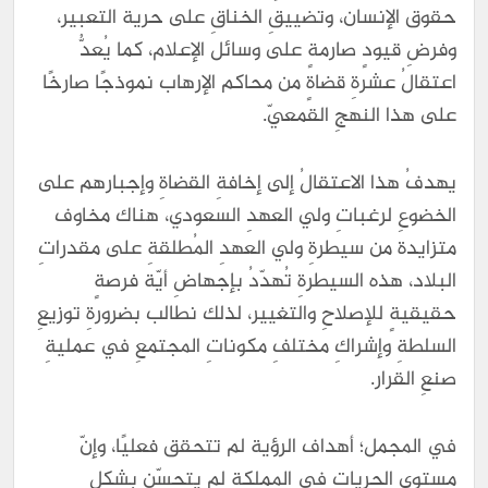
حقوق الإنسان، وتضييقِ الخناقِ على حرية التعبير،
وفرضِ قيودٍ صارمةٍ على وسائل الإعلام، كما يُعدُّ
اعتقالُ عشرةِ قضاةٍ من محاكم الإرهاب نموذجًا صارخًا
على هذا النهجِ القمعيّ.
يهدفُ هذا الاعتقالُ إلى إخافةِ القضاةِ وإجبارهم على
الخضوعِ لرغباتِ ولي العهدِ السعودي، هناك مخاوف
متزايدة من سيطرةِ ولي العهدِ المُطلقةِ على مقدراتِ
البلاد، هذه السيطرةِ تُهدّدُ بإجهاضِ أيّة فرصةٍ
حقيقيةٍ للإصلاحِ والتغيير، لذلك نطالب بضرورةِ توزيعِ
السلطةِ وإشراكِ مختلفِ مكوناتِ المجتمعِ في عمليةِ
صنعِ القرار.
في المجمل؛ أهداف الرؤية لم تتحقق فعليًا، وإنّ
مستوى الحريات في المملكة لم يتحسّن بشكلٍ