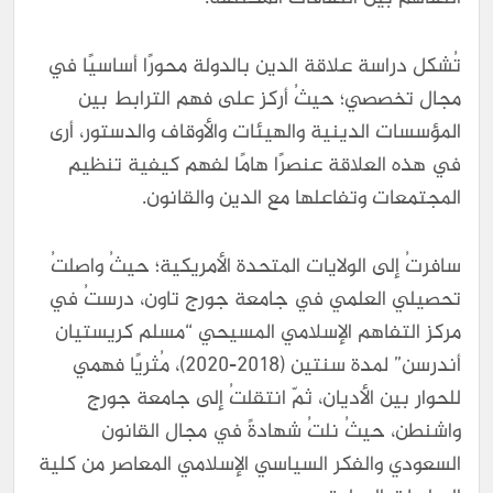
تُشكل دراسة علاقة الدين بالدولة محورًا أساسيًا في
مجال تخصصي؛ حيثُ أركز على فهم الترابط بين
المؤسسات الدينية والهيئات والأوقاف والدستور، أرى
في هذه العلاقة عنصرًا هامًا لفهم كيفية تنظيم
المجتمعات وتفاعلها مع الدين والقانون.
سافرتُ إلى الولايات المتحدة الأمريكية؛ حيثُ واصلتُ
تحصيلي العلمي في جامعة جورج تاون، درستُ في
مركز التفاهم الإسلامي المسيحي “مسلم كريستيان
أندرسن” لمدة سنتين (2018-2020)، مُثريًا فهمي
للحوار بين الأديان، ثمّ انتقلتُ إلى جامعة جورج
واشنطن، حيثُ نلتُ شهادةً في مجال القانون
السعودي والفكر السياسي الإسلامي المعاصر من كلية