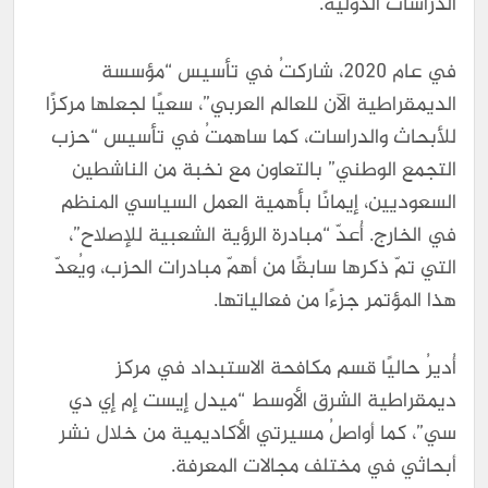
الدراسات الدولية.
في عام 2020، شاركتُ في تأسيس “مؤسسة
الديمقراطية الآن للعالم العربي”، سعيًا لجعلها مركزًا
للأبحاث والدراسات، كما ساهمتُ في تأسيس “حزب
التجمع الوطني” بالتعاون مع نخبة من الناشطين
السعوديين، إيمانًا بأهمية العمل السياسي المنظم
في الخارج. أُعدّ “مبادرة الرؤية الشعبية للإصلاح”،
التي تمّ ذكرها سابقًا من أهمّ مبادرات الحزب، ويُعدّ
هذا المؤتمر جزءًا من فعالياتها.
أُديرُ حاليًا قسم مكافحة الاستبداد في مركز
ديمقراطية الشرق الأوسط “ميدل إيست إم إي دي
سي”، كما أواصلُ مسيرتي الأكاديمية من خلال نشر
أبحاثي في مختلف مجالات المعرفة.