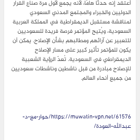
أعتقد إنه حدثًا هامًا، لأنه يجمع لأول مرة صناع القرار
الدوليين والخبراء والمجتمع المدني السعودي
لمناقشة مستقبل الديمقراطية في المملكة العربية
السعودية، ويُتيح المؤتمر فرصة فريدة للسعوديين
للتعبير عن آرائهم ومطالبهم بشأن الإصلاح. يمكن أن
يكون للمؤتمر تأثير كبير على مسار الإصلاح
الديمقراطي في السعودية. تُعدّ الرؤية الشعبية
للإصلاح مبادرة من قبل ناشطين وناشطات سعوديين
من جميع أنحاء العالم.
https://muwatin-vpn.net/61576/حوار-مع-د-
عبدالله-العودة/