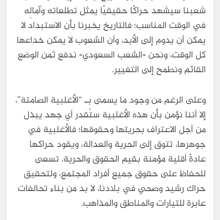
شعبنا سيشهد حراكًا حقيقيًا يمثل تطلعاته وآمالِه
في الوقت المناسب؛ فالتاريخ يخبرنا بأن الاستبداد لا
يمكن أن يدوم إلى الأبد، وأن الشعوب لا يمكن خداعها
كل الوقت، ونحن -الشعب السعودي- ندفع ثمن الوضع
القائم ونطمح إلى التغيير.
وعلى الرغم من وجود ما يسمى بـ “الأغلبية الصامتة”،
إلا أننا نؤمن بأن هذه الأغلبية ستُقدر أي جهد يبذل
من أجل الاعتراف بحريتها وحقوقها؛ فالأغلبية في
جوهرها، تتوق إلى الحرية والعدالة، ويقود حراكها
عادةً أقلية مؤمنة بقيم الحقوق والحرية، تسعى
للحفاظ على حقوق جميع أفراد المجتمع، ولتحقيق
حراك رشيد وصحي في بلادنا، لا بد من بناء تحالفات
عابرة للتيارات والمناطق والمذاهب.