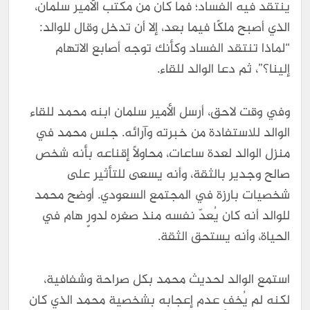
ينتقد فيه الفساد؛ فما كان من مكتب الأمير سلمان،
الذي أصبح ملكًا فيما بعد، إلا أن تدخل وقال للوالد:
“لماذا تنتقد الفساد وكأنك توجه أصابع الاتهام
إلينا؟”، ثم دعا الوالد للقاء.
وفي وقت لاحق، أرسل الأمير سلمان ابنه محمد للقاء
الوالد للاستفادة من خبرته وآرائه. جلس محمد في
منزل الوالد لعدة ساعات، محاولًا إقناعه بأنه شخص
صالح وجدير بالثقة، وأنه يسعى للتأثير على
شخصيات بارزة في المجتمع السعودي. أوضح محمد
للوالد أنه كان يُعدّ نفسه منذ صغره لدورٍ هام في
الحياة، وأنه يستحق الثقة.
استمع الوالد لحديث محمد بكل صراحة وشفافية،
لكنه لم يُخفِ عدم إعجابه بشخصية محمد الذي كان