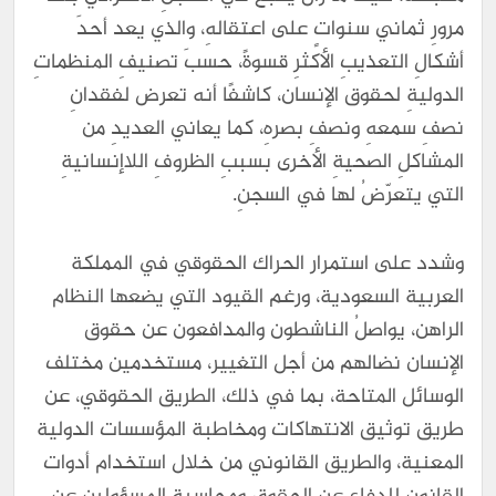
مرورِ ثماني سنواتٍ على اعتقالهِ، والذي يعد أحدَ
أشكالِ التعذيبِ الأكثرِ قسوةً، حسبَ تصنيفِ المنظماتِ
الدوليةِ لحقوق الإنسان، كاشفًا أنه تعرض لفقدانِ
نصفِ سمعهِ ونصفِ بصرهِ، كما يعاني العديدِ من
المشاكلِ الصحيةِ الأخرى بسببِ الظروفِ اللاإنسانيةِ
التي يتعرّضُ لها في السجنِ.
وشدد على استمرار الحراك الحقوقي في المملكة
العربية السعودية، ورغم القيود التي يضعها النظام
الراهن، يواصلُ الناشطون والمدافعون عن حقوق
الإنسان نضالهم من أجل التغيير، مستخدمين مختلف
الوسائل المتاحة، بما في ذلك، الطريق الحقوقي، عن
طريق توثيق الانتهاكات ومخاطبة المؤسسات الدولية
المعنية، والطريق القانوني من خلال استخدام أدوات