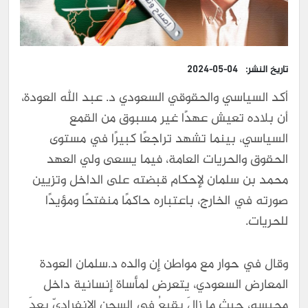
تاريخ النشر:
2024-05-04
أكد السياسي والحقوقي السعودي د. عبد الله العودة،
أن بلاده تعيش عهدًا غير مسبوق من القمع
السياسي، بينما تشهد تراجعًا كبيرًا في مستوى
الحقوق والحريات العامة، فيما يسعى ولي العهد
محمد بن سلمان لإحكام قبضته على الداخل وتزيين
صورته في الخارج، باعتباره حاكمًا منفتحًا ومؤيدًا
للحريات.
وقال في حوار مع مواطن إن والده د.سلمان العودة
المعارض السعودي، يتعرض لمأساة إنسانية داخل
محبسه، حيث ما زالَ يقبعُ في السجنِ الانفراديّ بعدَ