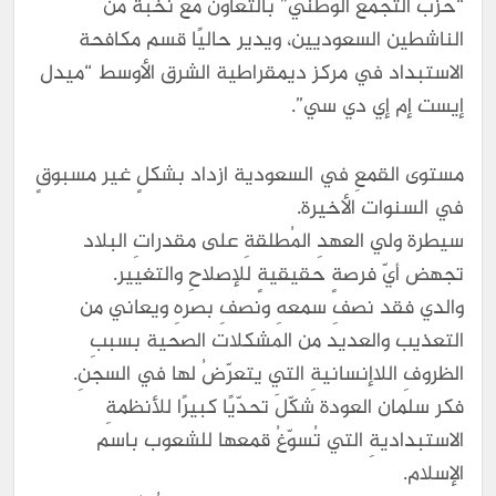
“حزب التجمع الوطني” بالتعاون مع نخبة من
الناشطين السعوديين، ويدير حاليًا قسم مكافحة
الاستبداد في مركز ديمقراطية الشرق الأوسط “ميدل
إيست إم إي دي سي”.
مستوى القمعِ في السعودية ازداد بشكلٍ غير مسبوقٍ
في السنوات الأخيرة.
سيطرة ولي العهدِ المُطلقةِ على مقدراتِ البلاد
تجهض أيّ فرصةٍ حقيقيةٍ للإصلاحِ والتغيير.
والدي فقد نصفِ سمعهِ ونصفِ بصرهِ ويعاني من
التعذيب والعديد من المشكلات الصحية بسببِ
الظروفِ اللاإنسانيةِ التي يتعرّضُ لها في السجنِ.
فكر سلمان العودة شكّلَ تحدّيًا كبيرًا للأنظمةِ
الاستبداديةِ التي تُسوّغُ قمعها للشعوب باسم
الإسلام.