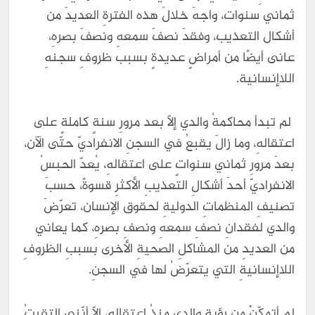
ثماني سنوات، واجهَ خلالَ هذه الفترةِ العديدَ من
أشكال التعذيب، وفقدَ نصفَ سمعهِ ونصفَ بصرهِ،
عانى أيضًا من أمراضٍ عديدةٍ بسبب ظروفِ سجنهِ
اللاإنسانية.
لم تبدأ محاكمةُ والدي إلّا بعد مرورِ سنةٍ كاملةٍ على
اعتقالهِ، وما زالَ يقبعُ في السجنِ الانفراديّ حتّى الآن،
بعدَ مرورِ ثماني سنواتٍ على اعتقالهِ، يُعدّ الحبسُ
الانفراديّ أحدَ أشكالِ التعذيبِ الأكثرِ قسوةً، حسبَ
تصنيفِ المنظماتِ الدوليةِ لحقوق الإنسان، تعرّضَ
والدي لفقدانِ نصفِ سمعهِ ونصفِ بصرهِ، كما يعاني
من العديدِ من المشاكلِ الصحيةِ الأخرى بسببِ الظروفِ
اللاإنسانيةِ التي يتعرّضُ لها في السجنِ.
لم أتمكّنْ من رؤيةِ والدي منذُ اعتقالهِ، إلّا أنّني التقيتُ