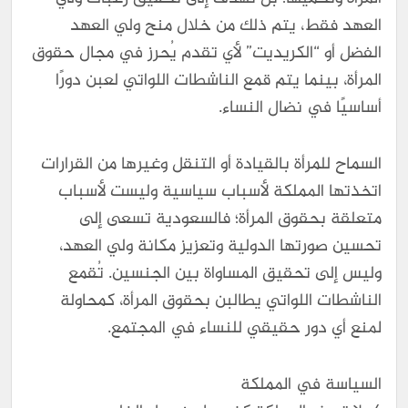
العهد فقط، يتم ذلك من خلال منح ولي العهد
الفضل أو “الكريديت” لأي تقدم يُحرز في مجال حقوق
المرأة، بينما يتم قمع الناشطات اللواتي لعبن دورًا
أساسيًا في نضال النساء.
السماح للمرأة بالقيادة أو التنقل وغيرها من القرارات
اتخذتها المملكة لأسباب سياسية وليست لأسباب
متعلقة بحقوق المرأة؛ فالسعودية تسعى إلى
تحسين صورتها الدولية وتعزيز مكانة ولي العهد،
وليس إلى تحقيق المساواة بين الجنسين. تُقمع
الناشطات اللواتي يطالبن بحقوق المرأة، كمحاولة
لمنع أي دور حقيقي للنساء في المجتمع.
السياسة في المملكة