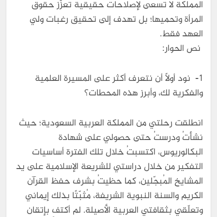
المملكة لا تسعى لإصلاحات حقيقية تُعزّز حقوق
المرأة وتحميها؛ بل تهدف إلى تحقيق رغبات ولي
العهد فقط.
نص الحوار:
1- نود أولًا أن نتعرف أكثر على المسيرة العلمية
والفكرية لك، وأبرز هذه المحطات؟
انطلقت رحلتي من المملكة العربية السعودية؛ حيث
نشأتُ ودرستُ حتى حصولي على شهادة
البكالوريوس، اكتسبتُ خلال تلك الفترة أساسيات
التفكير من خلال دراستي للشريعة الإسلامية على يد
المشايخ المُبجّلين، كما حظيتُ بشرف حفظ القرآن
الكريم والسنة النبوية الشريفة، مُثبّتًا بذلك إيماني
وتعلّقي بثقافتي العربية الأصيلة. لم أكتفِ بإتقان