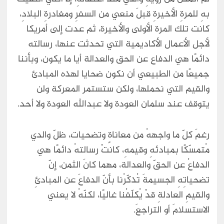
بهِ للمرةِ الأخيرةِ قبلَ منعي من السفرِ ومغادرةِ البلادِ،
كانت تلك المرة الأولى والأخيرة، ثم عدت إلى أمريكا
لأجل الأعمال الأكاديمية التي تحدثت عنها، رسالته
دائمًا هي الدفاع عن الحق والعدالة أيا ما يكون، وبأننا
جميعًا من الطبيعي أن نكون ضحايا لهذه المبادئ
والقيم التي نحملها، ولكن ستستمر المعركة ولن
يتوقف عند سلمان العودة ولا عبدالله العودة ولا أحد.
رغمَ كلّ ما واجههُ من معاناةٍ وتضحيات، ظلّ والدي
مُتمسّكًا بمبادئهِ وقيمهِ، كانتْ رسالتهُ دائمًا هي
الدفاعُ عن الحقّ والعدالة، مهما كانَ الثمن، إنّ
تضحياتِهِ الجسيمةَ تُذكّرُنا بأنّ الدفاعَ عن المبادئِ
والقيمِ العادلةِ قدْ يُكلّفُنا غاليًا، لكنّهُ لا يعني
الاستسلامَ أو التراجعَ.