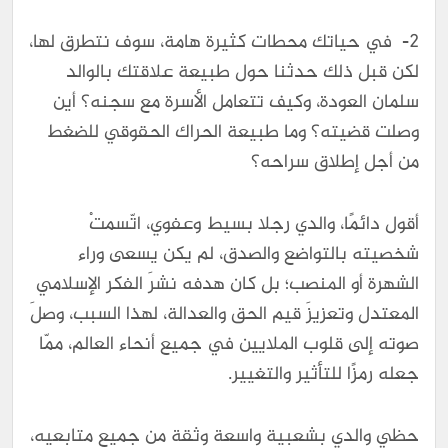
2- في حياتك محطات كثيرة هامة، سوف نتطرق لها،
لكن قبل ذلك حدثنا حول طبيعة علاقتك بالوالد
سلمان العودة، وكيف تتعامل الأسرة مع سجنه؟ أين
وصلت قضيته؟ وما طبيعة الحراك الحقوقي للضغط
من أجل إطلاق سراحه؟
أقول دائمًا، والدي رجلا بسيط وعفوي، اتّسمتْ
شخصيته بالتواضع والصدق، لم يكن يسعى وراء
الشهرة أو المنصب؛ بل كان هدفه نشرَ الفكر الإسلامي
المعتدل وتعزيزَ قيم الحق والعدالة، لهذا السبب، وصلَ
صوته إلى قلوب الملايين في جميع أنحاء العالم، ممّا
جعله رمزًا للتأثير والتغيير.
حظي والدي بشعبيةٍ واسعةٍ وثقة من جميع متابعيه،