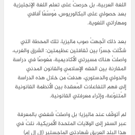
اللغة العربية، بل حرصتُ على تعلم اللغة الإنجليزية
بعد حصولي على البكالوريوس، مُوسّعًا آفاقي
ومهاراتي اللغوية.
بعد ذلك اتّجهتُ صوب ماليزيا، تلك المحطة التي
شكّلت جسرًا بين ثقافتين عظيمتين: الشرق والغرب،
واصلتُ هناك مسيرتي الأكاديمية، مُغوصًا في دراسة
المقارنة بين الفقه الإسلامي والقانون المدني
والدولي والدستوري، هدفتُ من خلال هذه الدراسة
إلى فهم التفاعلات المُعقدة بين الأنظمة القانونية
المُتنوّعة، وإثراء معرفتي القانونية.
لم أتوقّف عند ماليزيا؛ بل واصلتُ شغفي بالمعرفة
عبر السفر إلى الولايات المتحدة الأمريكية، نلتُ في
هذا البلد العريق شهادتي الماجستير (إل إل إم)