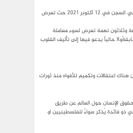
وذكر مثالاً آخر وهو وموسى القرني الذي تعرض للتعذيب الشديد ونقل على إثره للمستشفى إلى أن قُتل في السجن في ١٢ أكتوبر ٢٠٢١ حث تعرض
الذي تم اعتقاله في ٩ سبتمبر ٢٠١٧ حيث وجهت له سبعة وثلاثون تهمة تعرض لسوء معاملة
شديد بما في ذلك الحرمان من النوم والاستجواب المتكرر، وجاء ذلك الاعتقال بعد نشره تغريدةعل تويتر سابقةًوX حالياً يدعو فيها إلى تأليف القلوب
 هناك اعتقالات وتكميم للأفواه منذ ثورات
 حقوق الإنسان حول العالم عن طريق
سي ذو فائدة يُذكر سواءً للفلسطينيين او