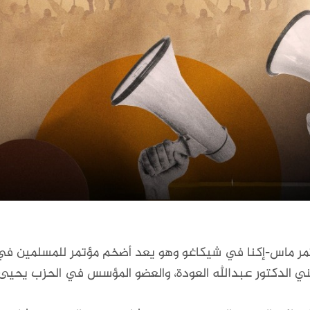
في يوم الجمعة ٢٧ ديسمبر ٢٠٢٤ مؤتمر ماس-إكنا في شيكاغو وهو يعد أضخم مؤتمر
طني الدكتور عبدالله العودة، والعضو المؤسس في الحزب يحي