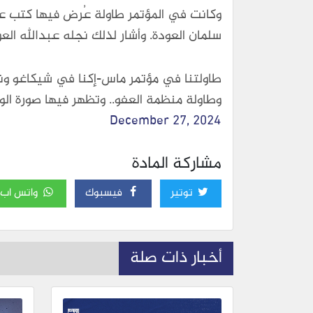
وكانت في المؤتمر طاولة عُرض فيها كتب عن
سلمان العودة. وأشار لذلك نجله عبدالله ال
طاولتنا في مؤتمر ماس-إكنا في شيكاغو و
وطاولة منظمة العفو.. وتظهر فيها صورة الو
December 27, 2024
مشاركة المادة
توتير
فيسبوك
واتس اب
أخبار ذات صلة