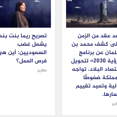
د عقد من الزمن
تصريح ريما بنت بند
ى كشف محمد بن
يشعل غضب
مان عن برنامج
السعوديين: أين هي
«رؤية 2030» لتحويل
فرص العمل؟
تصاد البلاد، تواجه
تقارير
مملكة ضغوطًا
لية وتعيد تقييم
ارها.
رير