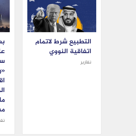
التطبيع شرط لاتمام
بع
اتفاقية النووي
عل
سل
تقارير
اق
ال
ما
مس
تقا