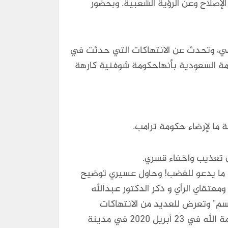
لإصلاح وعن الرؤية الشعبية. وبحضور
امي، وتحدث عن الانتهاكات التي حدثت في
، كما وصف العودة الحكومة السعودية بأنهاحكومة شوفنية كارهة
ما لإرضاء حكومة ترامب.
 تعذيب واخفاء قسري.
ك ما يدعو للغضب! وحاول عسيري توضيح
تقاي الرأي و ذكر الدكتور عبدالله
م" وتعرض للعديد من الانتهاكات
والاعتقال والتعذيب وسوء المعاملة ومنع من الخدمات الصحية الى ان تردت حالته الصحية، وانتقل إلى رحمة الله في ٢٣ أبريل ٢٠٢٠ في مدينة