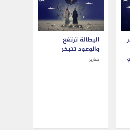
ر
البطالة ترتفع
والوعود تتبخر
تقارير