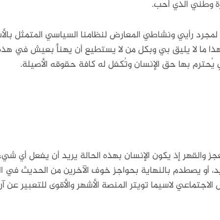
رة وطني الذي أحب.
ي لمجرد رأيي ونشاطي المعارض لنظامنا السياسي المتمثل بالأس
وهذا ما لا يليق بي وبكل من لا يستطيع أن يهنأ بعيش في هذه 
ي يُحترم بها حق الإنسان وتُكفل له كافة حقوقه الأصيلة.
عجز والقهر إذ يكون الإنسان بهذه الحالة يريد أن يفعل أي ش
 يريد، أو يصطدم بالنهاية بحواجز خوف الآخرين من الحديث في 
اجتماعي لاسيما تويتر المنصة الأشهر والأقوى للتعبير عن آرا