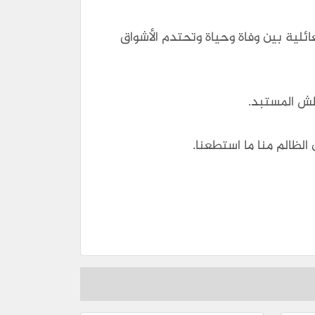
ئلية بين وفاة وحياة وتحتدم الأشواق
طش المستبد.
 الظالم منا ما استطعنا.