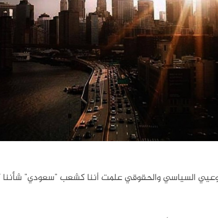
 وعيي السياسي والحقوقي علمت أننا كشعب "سعودي" شأننا 