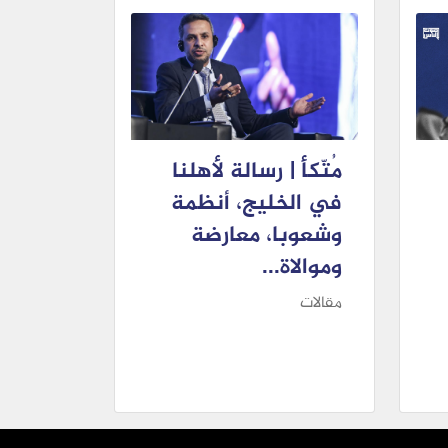
مُتّكأ | رسالة لأهلنا
في الخليج، أنظمة
وشعوبا، معارضة
وموالاة...
مقالات