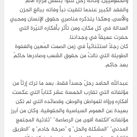
والحقوقيين، وكأنه رحلَّ للتو! بنفس مرارة الألم
والفقد الكبير عندما تلقيت نبأ وفاته ببالغ الحزن
والأسى، وهكذا يتذكره مناصري حقوق الإنسان ومحبي
العدالة في كل مكان، ومن تأثر بأفكاره النيّرة التي
حفرت عميقاً في وجداننا.
كان رجلاً استثنائياً في زمن الصمت المُهين والغفوة
الطويلة التي نالتْ من حقوق الشعب وصادرها حاكمٌ
بعد حاكم.
عبدالله الحامد رحلّ جسداً فقط، بعد ما ترك إرثاً من
مؤلفاته التي تقارب الخمسة عشر كتاباً التي عكست
أفكاره ورؤاه للمواطن والوطن، وقصائده التي لم تكن
بعيدة عن الهموم السياسية والحقوقية. وكان من أبرز
مؤلفاته"الكلمة أقوى من الرصاصة" "ثلاثية المجتمع
المدني" "المشكلة والحل" و "صرخة خادم" و "الطريق