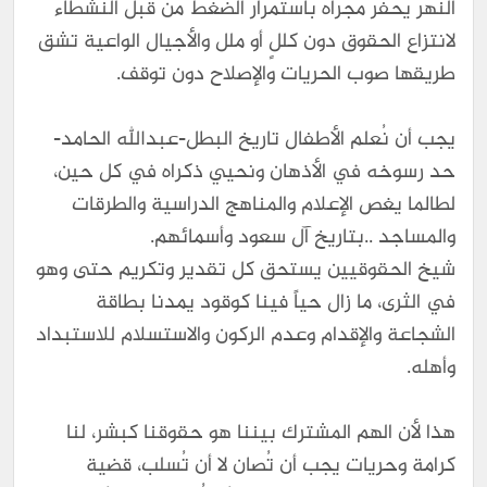
النهر يحفر مجراه باستمرار الضغط من قبل النشطاء
لانتزاع الحقوق دون كللٍ أو ملل والأجيال الواعية تشق
طريقها صوب الحريات والإصلاح دون توقف.
يجب أن نُعلم الأطفال تاريخ البطل-عبدالله الحامد-
حد رسوخه في الأذهان ونحيي ذكراه في كل حين،
لطالما يغص الإعلام والمناهج الدراسية والطرقات
والمساجد ..بتاريخ آل سعود وأسمائهم.
شيخ الحقوقيين يستحق كل تقدير وتكريم حتى وهو
في الثرى، ما زال حياً فينا كوقود يمدنا بطاقة
الشجاعة والإقدام وعدم الركون والاستسلام للاستبداد
وأهله.
هذا لأن الهم المشترك بيننا هو حقوقنا كبشر، لنا
كرامة وحريات يجب أن تُصان لا أن تُسلب، قضية