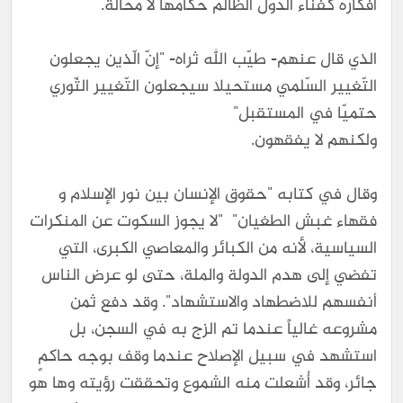
أفكاره كفناء الدوّل الظالم حكامها لا محالة.
الذي قال عنهم- طيّب الله ثراه- "إنّ الّذين يجعلون
التّغيير السّلمي مستحيلا سيجعلون التّغيير الثّوري
حتميّا في المستقبل"
ولكنهم لا يفقهون.
وقال في كتابه "حقوق الإنسان بين نور الإسلام و
فقهاء غبش الطغيان" "لا يجوز السكوت عن المنكرات
السياسية، لأنه من الكبائر والمعاصي الكبرى، التي
تفضي إلى هدم الدولة والملة، حتى لو عرض الناس
أنفسهم للاضطهاد والاستشهاد". وقد دفع ثمن
مشروعه غالياً عندما تم الزج به في السجن، بل
استشهد في سبيل الإصلاح عندما وقف بوجه حاكمٍ
جائر، وقد أُشعلت منه الشموع وتحققت رؤيته وها هو