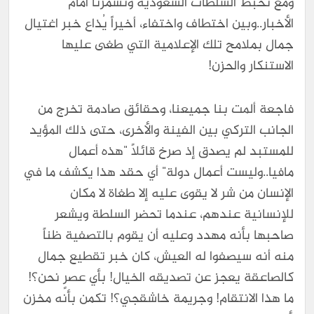
ومع تخبط السلطات السعودية وتسمُرنا أمام
الأخبار..وبين اختطاف واختفاء، أخيراً يُذاع خبر اغتيال
جمال بملامح تلك الإعلامية التي طغى عليها
الاستنكار والحزن!
فاجعة ألمت بنا جميعنا، وحقائق صادمة تخرج من
الجانب التركي بين الفينة والأخرى، حتى ذلك المؤيد
للمستبد لم يصدق إذ صرخ قائلاً "هذه أعمال
مافيا..وليست أعمال دولة" أي حقد هذا يكشف ما في
الإنسان من شر لا يقوى عليه إلا طغاة لا مكان
للإنسانية عندهم، عندما تحضر السلطة ويشعر
صاحبها بأنه مهدد وعليه أن يقوم بالتصفية ظناً
منه أنه سيصفوا له العيش، كان خبر تقطيع جمال
كالصاعقة يعجز عن تصديقه الخيال! بأي عصرٍ نحن؟!
ما هذا الانتقام! وجريمة خاشقجي؟! تكمن بأنه مخزن