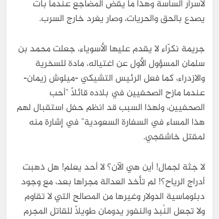
لأسرار الساسة وهذا ما يقض المضاجع عندما بات
يصدع بالحق والحريات، وصار يغرد خارج السرب.
جريمة نكرّاء لا يقدم عليها الأسوياء، جعلت محمد بن
سلمان المسؤول الأول عن اغتياله، مادة للسخرية
والازدراء، كما فعل الرئيس التشيكي -ميلوش زيمان-
عندما مازح الصحفيين في بلاده قائلاً "أحب
الصحفيين، ولهذا السبب قد انظم حفل استقبال لهم
هذا المساء في السفارة السعودية" في إشارة منه
لمقتل خاشقجي.
لا جثة لجمال! أين هي الآن؟ لا أحد يعلم! هل ذهبت
أدراج الرياح؟! لم تأخذ العدالة مجراها بعد، مع وجود
دبلوماسية الدولار وغيرها من المصالح التي لا تقاوم
ولا تجعل النُبذ والنفور يدومان طويلاً للقاتل المجرم