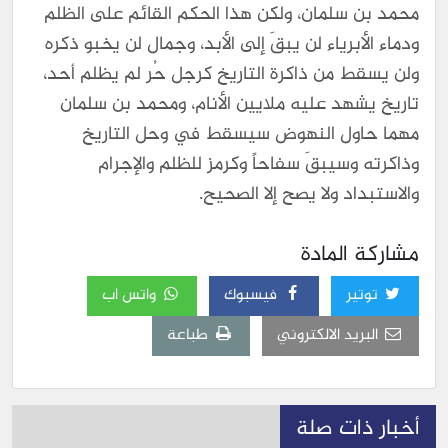
محمد بن سلمان، ولكن هذا الحكم القائم على الظلم
ودماء الأبرياء لن يبقَ إلى الأبد، وجمال لن يخبو ذكره
ولن يسقط من ذاكرة التاريخ كرجل حُر لم يظلم أحد،
تاريخ يشهد عليه ملايين الأنام، ومحمد بن سلمان
مهما حاول النهوض سيسقط في وحل التاريخ
وذاكرته وسيبقَ سفاحاً وكرمز للظلم والإجرام
والاستبداد ولا يصح إلا الصحيح.
مشاركة المادة
توتير
فيسبوك
واتس اب
البريد الالكتروني
طباعة
أخبار ذات صلة