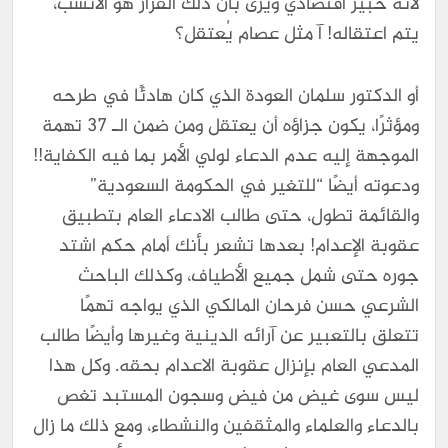
لأنه خبير اقتصادي ويرى بأن ذلك القرار هو الأنسب،
يتم اعتقاله! آ مثل عصام يُعتقل؟
أو الدكتور سلمان العودة الذي كان هادئًا في طرحه
ومؤثرًا، يكون جزاؤه أن يعتقل ومن ضمن الـ 37 تهمة
الموجهة إليه عدم الدعاء لولي الأمر بما فيه الكفاية!!
ودعوته أيضًا “للتغير في الحكومة السعودية”
والقائمة تطول، حتى طالب الادعاء العام بتطبيق
عقوبة الإعدام! بعدها تشعر بأنك أمام حكم اشتد
جوره حتى شمل جميع الأطياف، وكذلك الباحث
الشرعي حسن فرحان المالكي الذي يواجه تهمًا
تتعلق بالتعبير عن آرائه الدينية وغيرها وأيضًا طالب
المدعي العام بإنزال عقوبة الاعدام بحقه. وكل هذا
ليس سوى غيض من فيض وسجون المستبد تغص
بالدعاء والعلماء والمثقفين والنشطاء، ومع ذلك ما زال