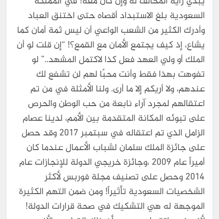
يبدي رأيه المخالف له وإن كان معه! في المملكة
السعودية بلغ الاستبداد أقصاه حتى اختنق العباد
وأدرك الكثير من الشعب الواعي أن ليس ثمة أمان كما
يشاع، إذ كيف يجتمع الأمان مع القمع؟! “إن قلت لو أن
الملك أو ولي العهد فعل كذا لاكتمل المشهد..” لو
تفوهت بهذا فقط وأنت محبًا لهم لن تشفع لك
عندهم، ولا أريكم إلا ما أرى. ولنا الأمثلة في من تم
اعتقالهم لمجرد آراء نابعة من حب الوطن والحرص
على تبوئه المكانة المتقدمة بين الأمم، لدينا عصام
الزامل الذي تم اعتقاله في سبتمبر 2017 وقد حصل
على جائزة الملك سلمان لشباب الأعمال عندما كان
أميراً عام 2009 ،وجائزة خريجي الدولة للإنجازات عام
2014 وحصل على تصنيف مجلة فوربس لأكثر
الشخصيات السعودية تأثيراً! ومن ضمن التهم الكثيرة
الموجهة له هي التشكيك في صحة قرارات الدولة!