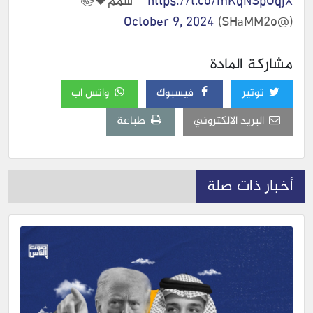
https://t.co/mKqNSpOqjX
— شمم🖤📚
October 9, 2024
(@SHaMM2o)
مشاركة المادة
توتير
فيسبوك
واتس اب
البريد الالكتروني
طباعة
أخبار ذات صلة