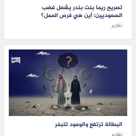
تصريح ريما بنت بندر يشعل غضب
السعوديين: أين هي فرص العمل؟
تقارير
البطالة ترتفع والوعود تتبخر
تقارير