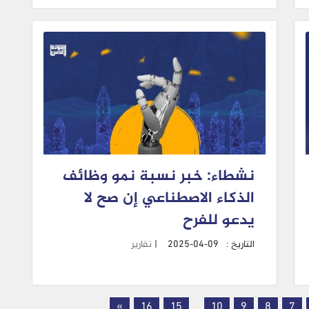
نشطاء: خبر نسبة نمو وظائف
الذكاء الاصطناعي إن صح لا
يدعو للفرح
التاريخ :
2025-04-09
|
تقارير
»
16
15
...
10
9
8
7