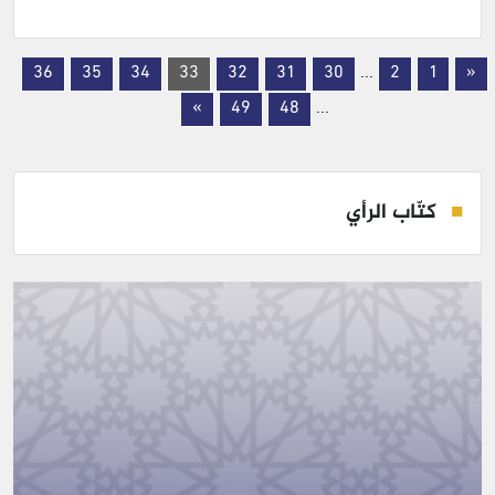
36
35
34
33
32
31
30
...
2
1
«
»
49
48
...
كتّاب الرأي