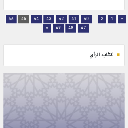
46
45
44
43
42
41
40
...
2
1
«
»
49
48
47
كتّاب الرأي